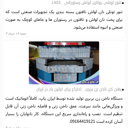
تنور تونلی روتاری لواش رستورانی _1403
تنور تونلی نان لواش تافتون بسته بندی یک تجهیزات صنعتی است که
برای پخت نان لواش و تافتون در رستوران ها و جاهای کوچک به صورت
صنعتی و انبوه استفاده می‌شود.
جمعه ۱۸ خرداد ۳
پهن کن ناخن زن بربری _اختراع برای اولین بار در ایران
دستگاه ناخن زن بربری تولید شده توسط ایران یاپ، کاملاً اتوماتیک است
و ویژگی‌هایی مانند سرعت، عمق ناخن زنی و فاصله ناخن زنی آن قابل
تنظیم است. نصب و راه‌اندازی سریع این دستگاه، کار نانوایان را بسیار
آسان کرده است 09164419121.
پنجشنبه ۱۷ خرداد ۳