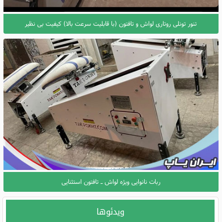
تنور تونلی روتاری لواش و تافتون (با قابلیت سرعت بالا) کیفیت بی نظیر
ربات نانوایی ویژه لواش ـ تافتون استثنایی
ویدئوها