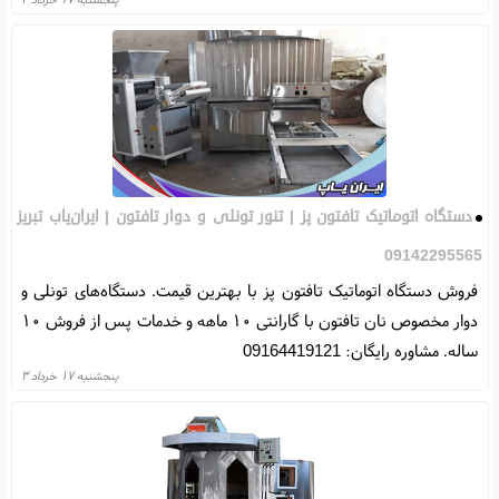
دستگاه اتوماتیک تافتون پز | تنور تونلی و دوار تافتون | ایران‌یاب تبریز
09142295565
فروش دستگاه اتوماتیک تافتون پز با بهترین قیمت. دستگاه‌های تونلی و
دوار مخصوص نان تافتون با گارانتی ۱۰ ماهه و خدمات پس از فروش ۱۰
ساله. مشاوره رایگان: 09164419121
پنجشنبه ۱۷ خرداد ۳