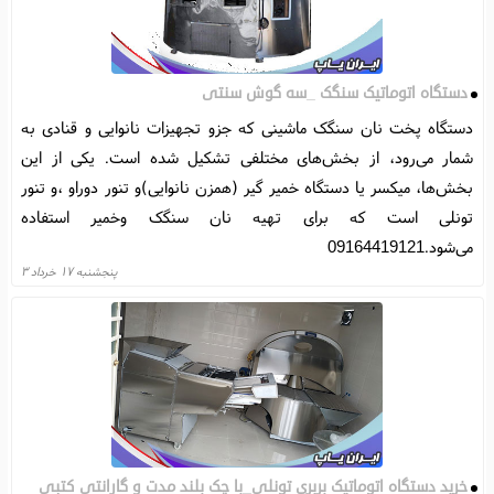
دستگاه اتوماتیک سنگک _سه گوش سنتی
دستگاه پخت نان سنگک ماشینی که جزو تجهیزات نانوایی و قنادی به
شمار می‌رود، از بخش‌های مختلفی تشکیل شده است. یکی از این
بخش‌ها، میکسر یا دستگاه خمیر گیر (همزن نانوایی)و تنور دوراو ،و تنور
تونلی است که برای تهیه نان سنگک وخمیر استفاده
می‌شود.09164419121
پنجشنبه ۱۷ خرداد ۳
خرید دستگاه اتوماتیک بربری تونلی_با چک بلند مدت و گارانتی کتبی