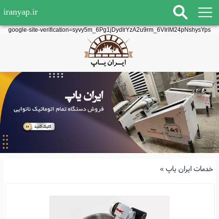
iranyap.ir
google-site-verification=syvy5m_6Pg1jDydIrYzA2u9rm_6VIrlM24pNshysYps
خدمات ایران یاپ
»